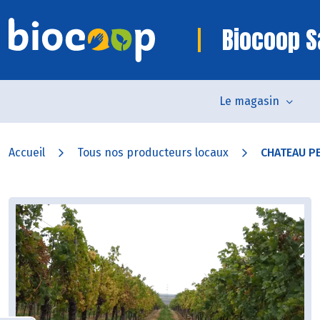
Biocoop S
Le magasin
Accueil
Tous nos producteurs locaux
CHATEAU P