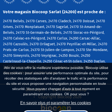
Votre magasin Biocoop Sarlat (24200) est proche de :
24170 Belvès, 24170 Carves, 24170 Cladech, 24170 Doissat, 24170
Grives, 24170 Monplaisant, 24170 Sagelat, 24170 St-Amand-de-
Belvès, 24170 St-Germain-de-Belvès, 24170 Siorac-en-Périgord,
24370 Calviac-en-Périgord, 24370 Carlux, 24200 Carsac-Aillac,
24370 Cazoulès, 24370 Orliaguet, 24370 Peyrillac-et-Millac, 24370
Prats-de-Carlux, 24370 St-Julien-de-Lampon, 24370 Ste-Mondane,
24370 Simeyrols, 24370 Veyrignac, 24250 Bouzic, 24250
Castelnaud-la-Chapelle, 24250 Cénac-et-St-Julien, 24250 Daglan,
24250 Domme, 24250 Florimont-Gaumier, 24250 Groléjac, 24250 La
Afin de vous offrir la meilleure expérience possible, Biocoop utilise
Chapelle-Péchaud, 24250 Nabirat
des cookies : pour assurer une performance optimale du site, pour
récolter des statistiques afin d'analyser le trafic et la performance
du site et vous proposer une navigation personnalisée en toute
sécurité. Vous pouvez changer d'avis à tout moment en
Biocoop.fr
Le réseau Biocoop
paramétrant vos cookies. OK pour vous ?
Copyright Biocoop 2026
En savoir plus et paramétrer les cookies