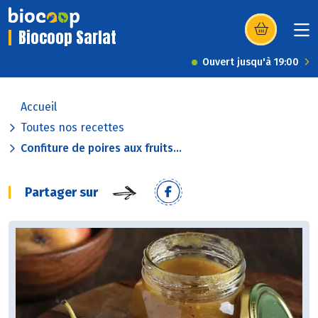
Biocoop Sarlat
(s’ouvre dans u
Ouvert jusqu'à 19:00
Accueil
Toutes nos recettes
Confiture de poires aux fruits...
Partager sur