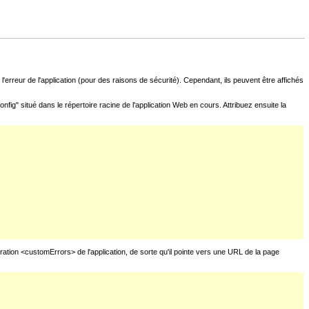
l'erreur de l'application (pour des raisons de sécurité). Cependant, ils peuvent être affichés
fig" situé dans le répertoire racine de l'application Web en cours. Attribuez ensuite la
uration <customErrors> de l'application, de sorte qu'il pointe vers une URL de la page