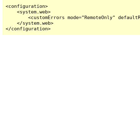
<configuration>

    <system.web>

        <customErrors mode="RemoteOnly" defaultR
    </system.web>

</configuration>