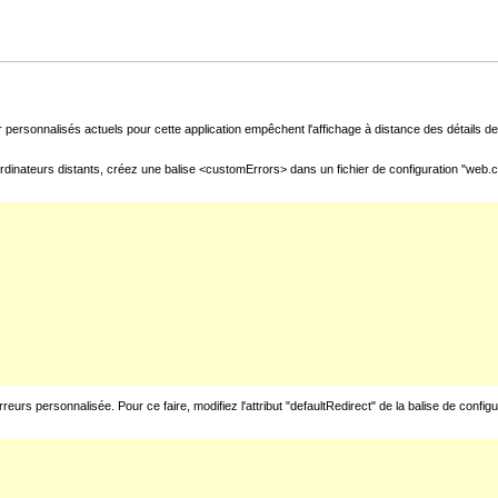
 personnalisés actuels pour cette application empêchent l'affichage à distance des détails de 
rdinateurs distants, créez une balise <customErrors> dans un fichier de configuration "web.con
urs personnalisée. Pour ce faire, modifiez l'attribut "defaultRedirect" de la balise de config