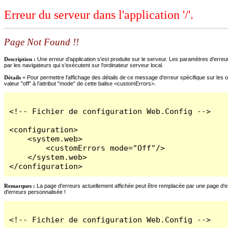
Erreur du serveur dans l'application '/'.
Page Not Found !!
Description :
Une erreur d'application s'est produite sur le serveur. Les paramètres d'erreur
par les navigateurs qui s'exécutent sur l'ordinateur serveur local.
Détails =
Pour permettre l'affichage des détails de ce message d'erreur spécifique sur les o
valeur "off" à l'attribut "mode" de cette balise <customErrors>.
<!-- Fichier de configuration Web.Config -->

<configuration>

    <system.web>

        <customErrors mode="Off"/>

    </system.web>

</configuration>
Remarques :
La page d'erreurs actuellement affichée peut être remplacée par une page d'erre
d'erreurs personnalisée !
<!-- Fichier de configuration Web.Config -->
