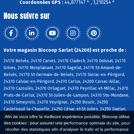
Coordonnées GPS :
44,877147 ° , 1,210254 °
Nous suivre sur
Votre magasin Biocoop Sarlat (24200) est proche de :
24170 Belvès, 24170 Carves, 24170 Cladech, 24170 Doissat, 24170
Grives, 24170 Monplaisant, 24170 Sagelat, 24170 St-Amand-de-
Belvès, 24170 St-Germain-de-Belvès, 24170 Siorac-en-Périgord,
24370 Calviac-en-Périgord, 24370 Carlux, 24200 Carsac-Aillac,
24370 Cazoulès, 24370 Orliaguet, 24370 Peyrillac-et-Millac, 24370
Prats-de-Carlux, 24370 St-Julien-de-Lampon, 24370 Ste-Mondane,
24370 Simeyrols, 24370 Veyrignac, 24250 Bouzic, 24250
Castelnaud-la-Chapelle, 24250 Cénac-et-St-Julien, 24250 Daglan,
24250 Domme, 24250 Florimont-Gaumier, 24250 Groléjac, 24250 La
Afin de vous offrir la meilleure expérience possible, Biocoop utilise
Chapelle-Péchaud, 24250 Nabirat
des cookies : pour assurer une performance optimale du site, pour
récolter des statistiques afin d'analyser le trafic et la performance