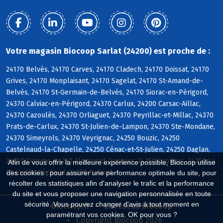
Votre magasin Biocoop Sarlat (24200) est proche de :
24170 Belvès, 24170 Carves, 24170 Cladech, 24170 Doissat, 24170
Grives, 24170 Monplaisant, 24170 Sagelat, 24170 St-Amand-de-
Belvès, 24170 St-Germain-de-Belvès, 24170 Siorac-en-Périgord,
24370 Calviac-en-Périgord, 24370 Carlux, 24200 Carsac-Aillac,
24370 Cazoulès, 24370 Orliaguet, 24370 Peyrillac-et-Millac, 24370
Prats-de-Carlux, 24370 St-Julien-de-Lampon, 24370 Ste-Mondane,
24370 Simeyrols, 24370 Veyrignac, 24250 Bouzic, 24250
Castelnaud-la-Chapelle, 24250 Cénac-et-St-Julien, 24250 Daglan,
24250 Domme, 24250 Florimont-Gaumier, 24250 Groléjac, 24250 La
Afin de vous offrir la meilleure expérience possible, Biocoop utilise
Chapelle-Péchaud, 24250 Nabirat
des cookies : pour assurer une performance optimale du site, pour
récolter des statistiques afin d'analyser le trafic et la performance
du site et vous proposer une navigation personnalisée en toute
sécurité. Vous pouvez changer d'avis à tout moment en
Biocoop.fr
Le réseau Biocoop
paramétrant vos cookies. OK pour vous ?
Copyright Biocoop 2026