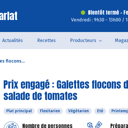
arlat
Bientôt fermé - F
Vendredi : 9h30 - 13h00 / 
Actualités
Recettes
Producteurs
Magaz
es flocons...
Prix engagé : Galettes flocons 
salade de tomates
Plat principal
Flexitarien
Végétarien
Eté
Printem
Nombre de personnes
Prépara