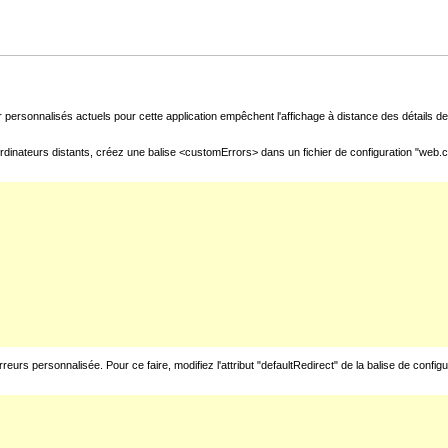
 personnalisés actuels pour cette application empêchent l'affichage à distance des détails de 
rdinateurs distants, créez une balise <customErrors> dans un fichier de configuration "web.con
urs personnalisée. Pour ce faire, modifiez l'attribut "defaultRedirect" de la balise de config