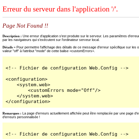
Erreur du serveur dans l'application '/'.
Page Not Found !!
Description :
Une erreur d'application s'est produite sur le serveur. Les paramètres d'erreur
par les navigateurs qui s'exécutent sur l'ordinateur serveur local.
Détails =
Pour permettre l'affichage des détails de ce message d'erreur spécifique sur les o
valeur "off" à l'attribut "mode" de cette balise <customErrors>.
<!-- Fichier de configuration Web.Config -->

<configuration>

    <system.web>

        <customErrors mode="Off"/>

    </system.web>

</configuration>
Remarques :
La page d'erreurs actuellement affichée peut être remplacée par une page d'erre
d'erreurs personnalisée !
<!-- Fichier de configuration Web.Config -->
