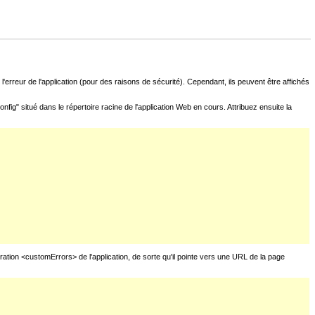
l'erreur de l'application (pour des raisons de sécurité). Cependant, ils peuvent être affichés
fig" situé dans le répertoire racine de l'application Web en cours. Attribuez ensuite la
uration <customErrors> de l'application, de sorte qu'il pointe vers une URL de la page