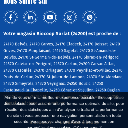
Nous suivre sur
Votre magasin Biocoop Sarlat (24200) est proche de :
24170 Belvès, 24170 Carves, 24170 Cladech, 24170 Doissat, 24170
Grives, 24170 Monplaisant, 24170 Sagelat, 24170 St-Amand-de-
Belvès, 24170 St-Germain-de-Belvès, 24170 Siorac-en-Périgord,
24370 Calviac-en-Périgord, 24370 Carlux, 24200 Carsac-Aillac,
24370 Cazoulès, 24370 Orliaguet, 24370 Peyrillac-et-Millac, 24370
Prats-de-Carlux, 24370 St-Julien-de-Lampon, 24370 Ste-Mondane,
24370 Simeyrols, 24370 Veyrignac, 24250 Bouzic, 24250
Castelnaud-la-Chapelle, 24250 Cénac-et-St-Julien, 24250 Daglan,
24250 Domme, 24250 Florimont-Gaumier, 24250 Groléjac, 24250 La
Afin de vous offrir la meilleure expérience possible, Biocoop utilise
Chapelle-Péchaud, 24250 Nabirat
des cookies : pour assurer une performance optimale du site, pour
récolter des statistiques afin d'analyser le trafic et la performance
du site et vous proposer une navigation personnalisée en toute
sécurité. Vous pouvez changer d'avis à tout moment en
Biocoop.fr
Le réseau Biocoop
paramétrant vos cookies. OK pour vous ?