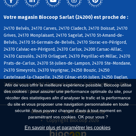
Votre magasin Biocoop Sarlat (24200) est proche de :
24170 Belvès, 24170 Carves, 24170 Cladech, 24170 Doissat, 24170
Grives, 24170 Monplaisant, 24170 Sagelat, 24170 St-Amand-de-
Belvès, 24170 St-Germain-de-Belvès, 24170 Siorac-en-Périgord,
24370 Calviac-en-Périgord, 24370 Carlux, 24200 Carsac-Aillac,
24370 Cazoulès, 24370 Orliaguet, 24370 Peyrillac-et-Millac, 24370
Prats-de-Carlux, 24370 St-Julien-de-Lampon, 24370 Ste-Mondane,
24370 Simeyrols, 24370 Veyrignac, 24250 Bouzic, 24250
Castelnaud-la-Chapelle, 24250 Cénac-et-St-Julien, 24250 Daglan,
24250 Domme, 24250 Florimont-Gaumier, 24250 Groléjac, 24250 La
Afin de vous offrir la meilleure expérience possible, Biocoop utilise
Chapelle-Péchaud, 24250 Nabirat
des cookies : pour assurer une performance optimale du site, pour
récolter des statistiques afin d'analyser le trafic et la performance
du site et vous proposer une navigation personnalisée en toute
sécurité. Vous pouvez changer d'avis à tout moment en
Biocoop.fr
Le réseau Biocoop
paramétrant vos cookies. OK pour vous ?
Copyright Biocoop 2026
En savoir plus et paramétrer les cookies