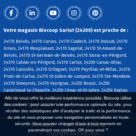
Votre magasin Biocoop Sarlat (24200) est proche de :
24170 Belvès, 24170 Carves, 24170 Cladech, 24170 Doissat, 24170
Grives, 24170 Monplaisant, 24170 Sagelat, 24170 St-Amand-de-
Belvès, 24170 St-Germain-de-Belvès, 24170 Siorac-en-Périgord,
24370 Calviac-en-Périgord, 24370 Carlux, 24200 Carsac-Aillac,
24370 Cazoulès, 24370 Orliaguet, 24370 Peyrillac-et-Millac, 24370
Prats-de-Carlux, 24370 St-Julien-de-Lampon, 24370 Ste-Mondane,
24370 Simeyrols, 24370 Veyrignac, 24250 Bouzic, 24250
Castelnaud-la-Chapelle, 24250 Cénac-et-St-Julien, 24250 Daglan,
24250 Domme, 24250 Florimont-Gaumier, 24250 Groléjac, 24250 La
Afin de vous offrir la meilleure expérience possible, Biocoop utilise
Chapelle-Péchaud, 24250 Nabirat
des cookies : pour assurer une performance optimale du site, pour
récolter des statistiques afin d'analyser le trafic et la performance
du site et vous proposer une navigation personnalisée en toute
sécurité. Vous pouvez changer d'avis à tout moment en
Biocoop.fr
Le réseau Biocoop
paramétrant vos cookies. OK pour vous ?
Copyright Biocoop 2026