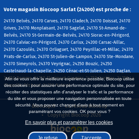
Votre magasin Biocoop Sarlat (24200) est proche de :
24170 Belvès, 24170 Carves, 24170 Cladech, 24170 Doissat, 24170
Grives, 24170 Monplaisant, 24170 Sagelat, 24170 St-Amand-de-
Belvès, 24170 St-Germain-de-Belvès, 24170 Siorac-en-Périgord,
24370 Calviac-en-Périgord, 24370 Carlux, 24200 Carsac-Aillac,
24370 Cazoulès, 24370 Orliaguet, 24370 Peyrillac-et-Millac, 24370
Prats-de-Carlux, 24370 St-Julien-de-Lampon, 24370 Ste-Mondane,
24370 Simeyrols, 24370 Veyrignac, 24250 Bouzic, 24250
Castelnaud-la-Chapelle, 24250 Cénac-et-St-Julien, 24250 Daglan,
24250 Domme, 24250 Florimont-Gaumier, 24250 Groléjac, 24250 La
Afin de vous offrir la meilleure expérience possible, Biocoop utilise
Chapelle-Péchaud, 24250 Nabirat
des cookies : pour assurer une performance optimale du site, pour
récolter des statistiques afin d'analyser le trafic et la performance
du site et vous proposer une navigation personnalisée en toute
sécurité. Vous pouvez changer d'avis à tout moment en
Biocoop.fr
Le réseau Biocoop
paramétrant vos cookies. OK pour vous ?
Copyright Biocoop 2026
En savoir plus et paramétrer les cookies
Je refuse
J'accepte