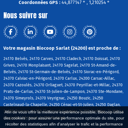
Coordonnées GPS :
44,877147 ° , 1,210254 °
Nous suivre sur
Votre magasin Biocoop Sarlat (24200) est proche de :
24170 Belvès, 24170 Carves, 24170 Cladech, 24170 Doissat, 24170
Grives, 24170 Monplaisant, 24170 Sagelat, 24170 St-Amand-de-
Belvès, 24170 St-Germain-de-Belvès, 24170 Siorac-en-Périgord,
24370 Calviac-en-Périgord, 24370 Carlux, 24200 Carsac-Aillac,
24370 Cazoulès, 24370 Orliaguet, 24370 Peyrillac-et-Millac, 24370
Prats-de-Carlux, 24370 St-Julien-de-Lampon, 24370 Ste-Mondane,
24370 Simeyrols, 24370 Veyrignac, 24250 Bouzic, 24250
Castelnaud-la-Chapelle, 24250 Cénac-et-St-Julien, 24250 Daglan,
24250 Domme, 24250 Florimont-Gaumier, 24250 Groléjac, 24250 La
Afin de vous offrir la meilleure expérience possible, Biocoop utilise
Chapelle-Péchaud, 24250 Nabirat
des cookies : pour assurer une performance optimale du site, pour
récolter des statistiques afin d'analyser le trafic et la performance