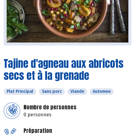
Tajine d'agneau aux abricots
secs et à la grenade
Plat Principal
Sans porc
Viande
Automne
Nombre de personnes
0 personnes
Préparation