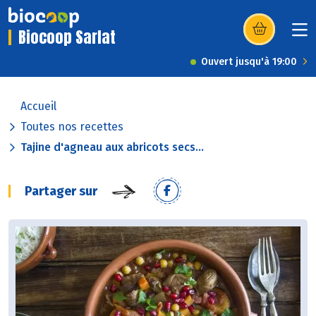
Biocoop Sarlat
(s’ouvre dans u
Ouvert jusqu'à 19:00
Accueil
Toutes nos recettes
Tajine d'agneau aux abricots secs...
Partager sur