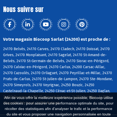
Nous suivre sur
Votre magasin Biocoop Sarlat (24200) est proche de :
24170 Belvès, 24170 Carves, 24170 Cladech, 24170 Doissat, 24170
Grives, 24170 Monplaisant, 24170 Sagelat, 24170 St-Amand-de-
Belvès, 24170 St-Germain-de-Belvès, 24170 Siorac-en-Périgord,
24370 Calviac-en-Périgord, 24370 Carlux, 24200 Carsac-Aillac,
24370 Cazoulès, 24370 Orliaguet, 24370 Peyrillac-et-Millac, 24370
Prats-de-Carlux, 24370 St-Julien-de-Lampon, 24370 Ste-Mondane,
24370 Simeyrols, 24370 Veyrignac, 24250 Bouzic, 24250
Castelnaud-la-Chapelle, 24250 Cénac-et-St-Julien, 24250 Daglan,
24250 Domme, 24250 Florimont-Gaumier, 24250 Groléjac, 24250 La
Afin de vous offrir la meilleure expérience possible, Biocoop utilise
Chapelle-Péchaud, 24250 Nabirat
des cookies : pour assurer une performance optimale du site, pour
récolter des statistiques afin d'analyser le trafic et la performance
du site et vous proposer une navigation personnalisée en toute