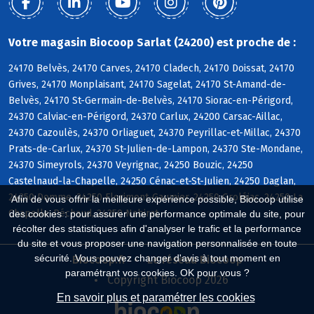
Votre magasin Biocoop Sarlat (24200) est proche de :
24170 Belvès, 24170 Carves, 24170 Cladech, 24170 Doissat, 24170
Grives, 24170 Monplaisant, 24170 Sagelat, 24170 St-Amand-de-
Belvès, 24170 St-Germain-de-Belvès, 24170 Siorac-en-Périgord,
24370 Calviac-en-Périgord, 24370 Carlux, 24200 Carsac-Aillac,
24370 Cazoulès, 24370 Orliaguet, 24370 Peyrillac-et-Millac, 24370
Prats-de-Carlux, 24370 St-Julien-de-Lampon, 24370 Ste-Mondane,
24370 Simeyrols, 24370 Veyrignac, 24250 Bouzic, 24250
Castelnaud-la-Chapelle, 24250 Cénac-et-St-Julien, 24250 Daglan,
24250 Domme, 24250 Florimont-Gaumier, 24250 Groléjac, 24250 La
Afin de vous offrir la meilleure expérience possible, Biocoop utilise
Chapelle-Péchaud, 24250 Nabirat
des cookies : pour assurer une performance optimale du site, pour
récolter des statistiques afin d'analyser le trafic et la performance
du site et vous proposer une navigation personnalisée en toute
sécurité. Vous pouvez changer d'avis à tout moment en
Biocoop.fr
Le réseau Biocoop
paramétrant vos cookies. OK pour vous ?
Copyright Biocoop 2026
En savoir plus et paramétrer les cookies