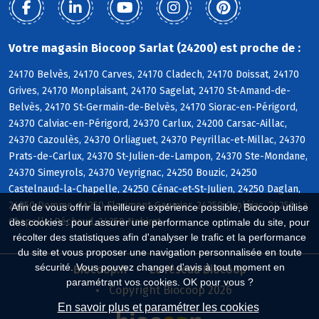
Votre magasin Biocoop Sarlat (24200) est proche de :
24170 Belvès, 24170 Carves, 24170 Cladech, 24170 Doissat, 24170
Grives, 24170 Monplaisant, 24170 Sagelat, 24170 St-Amand-de-
Belvès, 24170 St-Germain-de-Belvès, 24170 Siorac-en-Périgord,
24370 Calviac-en-Périgord, 24370 Carlux, 24200 Carsac-Aillac,
24370 Cazoulès, 24370 Orliaguet, 24370 Peyrillac-et-Millac, 24370
Prats-de-Carlux, 24370 St-Julien-de-Lampon, 24370 Ste-Mondane,
24370 Simeyrols, 24370 Veyrignac, 24250 Bouzic, 24250
Castelnaud-la-Chapelle, 24250 Cénac-et-St-Julien, 24250 Daglan,
24250 Domme, 24250 Florimont-Gaumier, 24250 Groléjac, 24250 La
Afin de vous offrir la meilleure expérience possible, Biocoop utilise
Chapelle-Péchaud, 24250 Nabirat
des cookies : pour assurer une performance optimale du site, pour
récolter des statistiques afin d'analyser le trafic et la performance
du site et vous proposer une navigation personnalisée en toute
sécurité. Vous pouvez changer d'avis à tout moment en
Biocoop.fr
Le réseau Biocoop
paramétrant vos cookies. OK pour vous ?
Copyright Biocoop 2026
En savoir plus et paramétrer les cookies