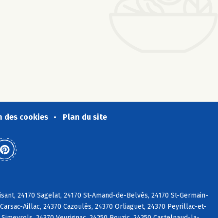
n des cookies
Plan du site
aisant, 24170 Sagelat, 24170 St-Amand-de-Belvès, 24170 St-Germain-
arsac-Aillac, 24370 Cazoulès, 24370 Orliaguet, 24370 Peyrillac-et-
 Simeyrols, 24370 Veyrignac, 24250 Bouzic, 24250 Castelnaud-la-