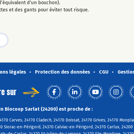
(l'équivalent d'un bouchon).
tes et des gants pour éviter tout risque.
ons légales
Protection des données
CGU
Gestio
re sur
n Biocoop Sarlat (24200) est proche de :
4170 Carves, 24170 Cladech, 24170 Doissat, 24170 Grives, 24170 Monpl
0 Siorac-en-Périgord, 24370 Calviac-en-Périgord, 24370 Carlux, 24200 C
rats-de-Carlux, 24370 St-Julien-de-Lampon, 24370 Ste-Mondane, 24370