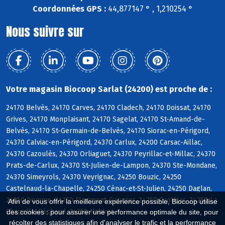
Coordonnées GPS :
44,877147 ° , 1,210254 °
Nous suivre sur
Votre magasin Biocoop Sarlat (24200) est proche de :
24170 Belvès, 24170 Carves, 24170 Cladech, 24170 Doissat, 24170
Grives, 24170 Monplaisant, 24170 Sagelat, 24170 St-Amand-de-
Belvès, 24170 St-Germain-de-Belvès, 24170 Siorac-en-Périgord,
24370 Calviac-en-Périgord, 24370 Carlux, 24200 Carsac-Aillac,
24370 Cazoulès, 24370 Orliaguet, 24370 Peyrillac-et-Millac, 24370
Prats-de-Carlux, 24370 St-Julien-de-Lampon, 24370 Ste-Mondane,
24370 Simeyrols, 24370 Veyrignac, 24250 Bouzic, 24250
Castelnaud-la-Chapelle, 24250 Cénac-et-St-Julien, 24250 Daglan,
24250 Domme, 24250 Florimont-Gaumier, 24250 Groléjac, 24250 La
Afin de vous offrir la meilleure expérience possible, Biocoop utilise
Chapelle-Péchaud, 24250 Nabirat
des cookies : pour assurer une performance optimale du site, pour
récolter des statistiques afin d'analyser le trafic et la performance