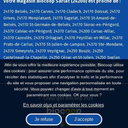
Votre magasin Biocoop Sarlat (24200) est proche de :
24170 Belvès, 24170 Carves, 24170 Cladech, 24170 Doissat, 24170
Grives, 24170 Monplaisant, 24170 Sagelat, 24170 St-Amand-de-
Belvès, 24170 St-Germain-de-Belvès, 24170 Siorac-en-Périgord,
24370 Calviac-en-Périgord, 24370 Carlux, 24200 Carsac-Aillac,
24370 Cazoulès, 24370 Orliaguet, 24370 Peyrillac-et-Millac, 24370
Prats-de-Carlux, 24370 St-Julien-de-Lampon, 24370 Ste-Mondane,
24370 Simeyrols, 24370 Veyrignac, 24250 Bouzic, 24250
Castelnaud-la-Chapelle, 24250 Cénac-et-St-Julien, 24250 Daglan,
24250 Domme, 24250 Florimont-Gaumier, 24250 Groléjac, 24250 La
Afin de vous offrir la meilleure expérience possible, Biocoop utilise
Chapelle-Péchaud, 24250 Nabirat
des cookies : pour assurer une performance optimale du site, pour
récolter des statistiques afin d'analyser le trafic et la performance
du site et vous proposer une navigation personnalisée en toute
sécurité. Vous pouvez changer d'avis à tout moment en
Biocoop.fr
Le réseau Biocoop
paramétrant vos cookies. OK pour vous ?
Copyright Biocoop 2026
En savoir plus et paramétrer les cookies
Je refuse
J'accepte
Réalisé par