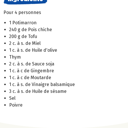
Pour 4 personnes
1 Potimarron
240 g de Pois chiche
200 g de Tofu
2 c. à s. de Miel
1 c. à s. de Huile d'olive
Thym
2 c. à s. de Sauce soja
1 c. à c de Gingembre
1 c. à c de Moutarde
1 c. à s. de Vinaigre balsamique
3 c. à s. de Huile de sésame
Sel
Poivre