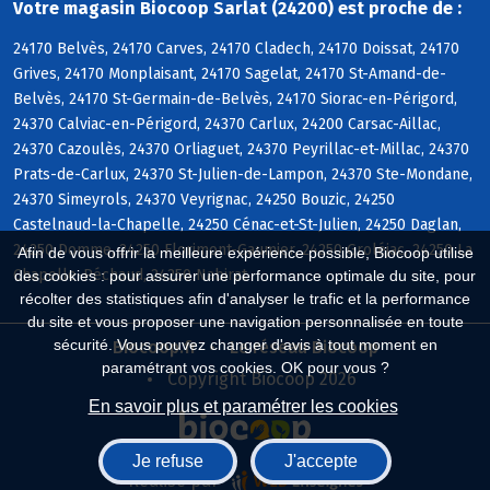
Votre magasin Biocoop Sarlat (24200) est proche de :
24170 Belvès, 24170 Carves, 24170 Cladech, 24170 Doissat, 24170
Grives, 24170 Monplaisant, 24170 Sagelat, 24170 St-Amand-de-
Belvès, 24170 St-Germain-de-Belvès, 24170 Siorac-en-Périgord,
24370 Calviac-en-Périgord, 24370 Carlux, 24200 Carsac-Aillac,
24370 Cazoulès, 24370 Orliaguet, 24370 Peyrillac-et-Millac, 24370
Prats-de-Carlux, 24370 St-Julien-de-Lampon, 24370 Ste-Mondane,
24370 Simeyrols, 24370 Veyrignac, 24250 Bouzic, 24250
Castelnaud-la-Chapelle, 24250 Cénac-et-St-Julien, 24250 Daglan,
24250 Domme, 24250 Florimont-Gaumier, 24250 Groléjac, 24250 La
Afin de vous offrir la meilleure expérience possible, Biocoop utilise
Chapelle-Péchaud, 24250 Nabirat
des cookies : pour assurer une performance optimale du site, pour
récolter des statistiques afin d'analyser le trafic et la performance
du site et vous proposer une navigation personnalisée en toute
sécurité. Vous pouvez changer d'avis à tout moment en
Biocoop.fr
Le réseau Biocoop
paramétrant vos cookies. OK pour vous ?
Copyright Biocoop 2026
En savoir plus et paramétrer les cookies
Je refuse
J'accepte
Réalisé par