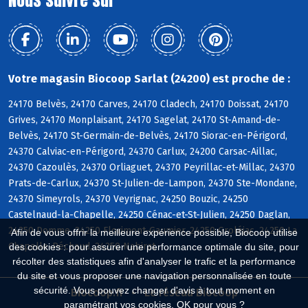
Nous suivre sur
Votre magasin Biocoop Sarlat (24200) est proche de :
24170 Belvès, 24170 Carves, 24170 Cladech, 24170 Doissat, 24170
Grives, 24170 Monplaisant, 24170 Sagelat, 24170 St-Amand-de-
Belvès, 24170 St-Germain-de-Belvès, 24170 Siorac-en-Périgord,
24370 Calviac-en-Périgord, 24370 Carlux, 24200 Carsac-Aillac,
24370 Cazoulès, 24370 Orliaguet, 24370 Peyrillac-et-Millac, 24370
Prats-de-Carlux, 24370 St-Julien-de-Lampon, 24370 Ste-Mondane,
24370 Simeyrols, 24370 Veyrignac, 24250 Bouzic, 24250
Castelnaud-la-Chapelle, 24250 Cénac-et-St-Julien, 24250 Daglan,
24250 Domme, 24250 Florimont-Gaumier, 24250 Groléjac, 24250 La
Afin de vous offrir la meilleure expérience possible, Biocoop utilise
Chapelle-Péchaud, 24250 Nabirat
des cookies : pour assurer une performance optimale du site, pour
récolter des statistiques afin d'analyser le trafic et la performance
du site et vous proposer une navigation personnalisée en toute
sécurité. Vous pouvez changer d'avis à tout moment en
Biocoop.fr
Le réseau Biocoop
paramétrant vos cookies. OK pour vous ?